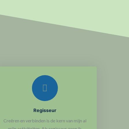
Regisseur
Creëren en verbinden is de kern van mijn al
mijn activiteiten. Als regisseur zorg ik