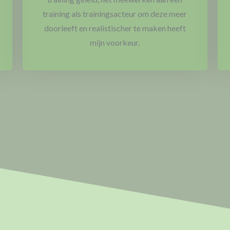
training als trainingsacteur om deze meer
doorleeft en realistischer te maken heeft
mijn voorkeur.