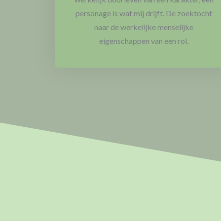
personage is wat mij drijft. De zoektocht
naar de werkelijke menselijke
eigenschappen van een rol.